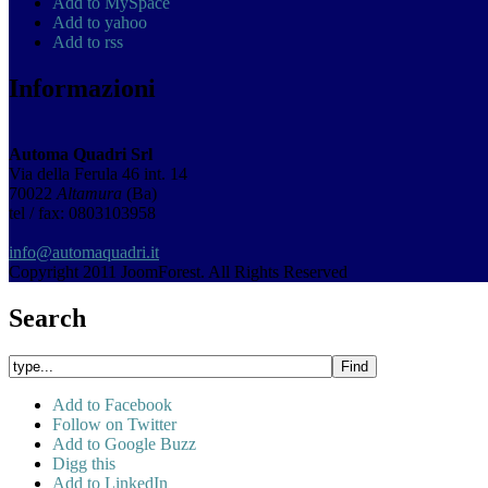
Add to MySpace
Add to yahoo
Add to rss
Informazioni
Automa Quadri Srl
Via della Ferula 46 int. 14
70022
Altamura
(Ba)
tel / fax: 0803103958
info@automaquadri.it
Copyright 2011 JoomForest. All Rights Reserved
Search
Add to Facebook
Follow on Twitter
Add to Google Buzz
Digg this
Add to LinkedIn