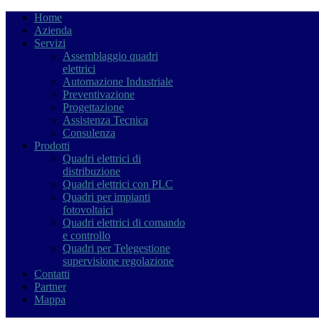
Home
Azienda
Servizi
Assemblaggio quadri
elettrici
Automazione Industriale
Preventivazione
Progettazione
Assistenza Tecnica
Consulenza
Prodotti
Quadri elettrici di
distribuzione
Quadri elettrici con PLC
Quadri per impianti
fotovoltaici
Quadri elettrici di comando
e controllo
Quadri per Telegestione
supervisione regolazione
Contatti
Partner
Mappa